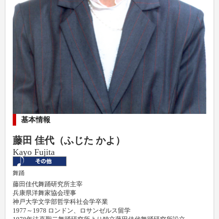
基本情報
藤田 佳代（ふじた かよ）
Kayo Fujita
舞踊
藤田佳代舞踊研究所主宰
兵康県洋舞家協会理事
神戸大学文学部哲学科社会学卒業
1977～1978 ロンドン、ロサンゼルス留学