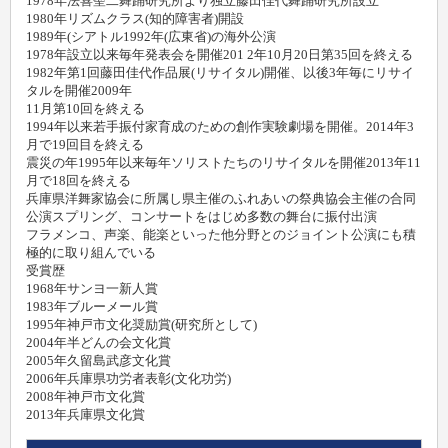
1978年法喜聖二舞踊研究所より独立藤田佳代舞踊研究所設立
1980年リズムクラス(知的障害者)開設
1989年(シアトル1992年(広東省)の海外公演
1978年設立以来毎年発表会を開催201 2年10月20日第35回を終える
1982年第1回藤田佳代作品展(リサイタル)開催、以後3年毎にリサイ
タルを開催2009年
11月第10回を終える
1994年以来若手振付家育成のための創作実験劇場を開催。2014年3
月で19回目を終える
震災の年1995年以来毎年ソリストたちのリサイタルを開催2013年11
月で18回を終える
兵庫県洋舞家協会に所属し県主催のふれあいの祭典協会主催の合同
公演スプリング、コンサートをはじめ多数の舞台に振付出演
フラメンコ、声楽、能楽といった他分野とのジョイント公演にも積
極的に取り組んでいる
受賞歴
1968年サンヨ一新人賞
1983年ブルーメール賞
1995年神戸市文化奨励賞(研究所として)
2004年半どんの会文化賞
2005年久留島武彦文化賞
2006年兵庫県功労者表彰(文化功労)
2008年神戸市文化賞
2013年兵庫県文化賞