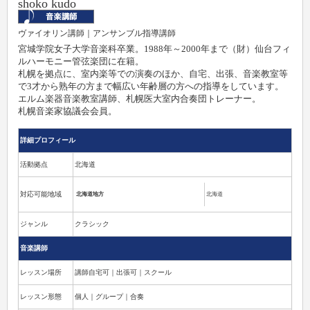
shoko kudo
ヴァイオリン講師｜アンサンブル指導講師
宮城学院女子大学音楽科卒業。1988年～2000年まで（財）仙台フィ
ルハーモニー管弦楽団に在籍。
札幌を拠点に、室内楽等での演奏のほか、自宅、出張、音楽教室等
で3才から熟年の方まで幅広い年齢層の方への指導をしています。
エルム楽器音楽教室講師、札幌医大室内合奏団トレーナー。
札幌音楽家協議会会員。
詳細プロフィール
活動拠点
北海道
対応可能地域
北海道地方
北海道
ジャンル
クラシック
音楽講師
レッスン場所
講師自宅可｜出張可｜スクール
レッスン形態
個人｜グループ｜合奏