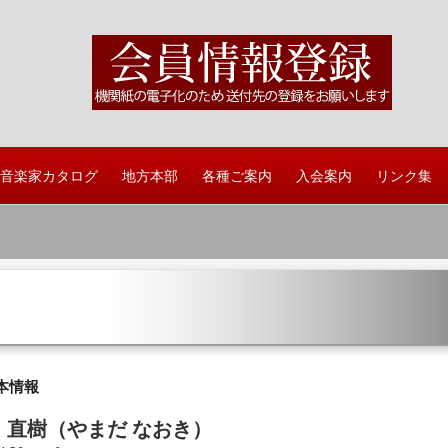
音楽家カタログ
地方本部
各種ご案内
入会案内
リンク集
本情報
 直樹（やまだ なおき）