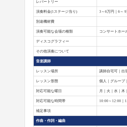
レパートリー
演奏料金(1ステージ当り)
3～6万円｜6～ 
別途機材費
演奏可能な会場の種類
コンサートホー
ディスコグラフィー
その他演奏について
音楽講師
レッスン場所
講師自宅可｜出
レッスン形態
個人｜グループ
対応可能な曜日
月｜火｜水｜木
対応可能な時間帯
10:00～12:00｜1
補足事項
作曲・作詞・編曲