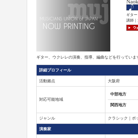
Naok
ギター
講師｜
ギター、ウクレレの演奏、指導、編曲などを行っていま
詳細プロフィール
活動拠点
大阪府
中部地方
対応可能地域
関西地方
ジャンル
クラシック｜ポ
演奏家