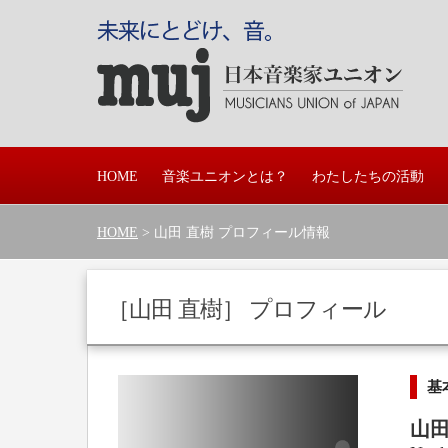
HOME
音楽ユニオンとは？
わたしたちの活動
HOME
> 山田 直樹 プロフィール情報
［山田 直樹］ プロフィール
基
山田