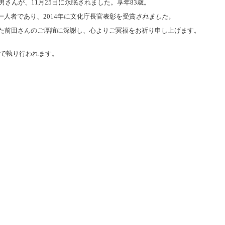
男さんが、11月25日に永眠されました。享年83歳。
人者であり、2014年に文化庁長官表彰を受賞
されました。
れた前田さんのご厚誼に深謝し、心よりご冥福をお祈り申し上げます。
）で執り行われます。