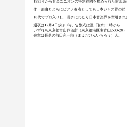
1993年から音楽ユニオンの特別顧問を務められた前田憲
作・編曲とともにピアノ奏者としても日本ジャズ界の第一
10代でプロ入りし、長きにわたり日本音楽界を牽引さ
通夜は12月4日(火)18時、告別式は翌5日(水)11時から
いずれも東京都青山葬儀所（東京都港区南青山2-33-20
喪主は長男の前田憲一郎（まえだけんいちろう）氏。