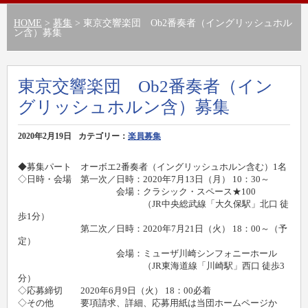
HOME
>
募集
> 東京交響楽団 Ob2番奏者（イングリッシュホル
ン含）募集
東京交響楽団 Ob2番奏者（イン
グリッシュホルン含）募集
2020年2月19日
カテゴリー：
楽員募集
◆募集パート オーボエ2番奏者（イングリッシュホルン含む）1名
◇日時・会場 第一次／日時：2020年7月13日（月） 10：30～
会場：クラシック・スペース★100
（JR中央総武線「大久保駅」北口 徒
歩1分）
第二次／日時：2020年7月21日（火） 18：00～（予
定）
会場：ミューザ川崎シンフォニーホール
（JR東海道線「川崎駅」西口 徒歩3
分）
◇応募締切 2020年6月9日（火） 18：00必着
◇その他 要項請求、詳細、応募用紙は当団ホームページか