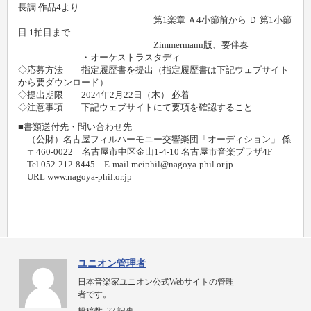
長調 作品4より
第1楽章 Ａ4小節前から Ｄ 第1小節
目 1拍目まで
Zimmermann版、要伴奏
・オーケストラスタディ
◇応募方法 指定履歴書を提出（指定履歴書は下記ウェブサイト
から要ダウンロード）
◇提出期限 2024年2月22日（木） 必着
◇注意事項 下記ウェブサイトにて要項を確認すること
■書類送付先・問い合わせ先
（公財）名古屋フィルハーモニー交響楽団「オーディション」 係
〒460-0022 名古屋市中区金山1-4-10 名古屋市音楽プラザ4F
Tel 052-212-8445 E-mail meiphil@nagoya-phil.or.jp
URL www.nagoya-phil.or.jp
ユニオン管理者
日本音楽家ユニオン公式Webサイトの管理
者です。