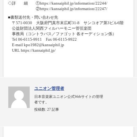
◇詳 細 ①https://kansaiphil.jp/information/22244/
②https://kansaiphil.jp/information/22247/
■書類送付先・問い合わせ先
〒571-0030 大阪府門真市末広町31-8 サンコオア第3ビル6階
公益財団法人関西フィルハーモニー管弦楽団
事務局（コントラバス／ファゴット 各オーディション係）
Tel 06-6115-9911 Fax 06-6115-9922
E-mail kpo1982@kansaiphil.jp
URL https://kansaiphil.jp/
ユニオン管理者
日本音楽家ユニオン公式Webサイトの管理
者です。
投稿数:
27 記事