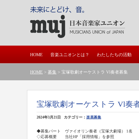
HOME
音楽ユニオンとは？
わたしたちの活動
HOME
>
募集
> 宝塚歌劇オーケストラ Vl奏者募集
宝塚歌劇オーケストラ Vl奏
2024年3月21日
カテゴリー：
楽員募集
◆募集パート ヴァイオリン奏者（宝塚大劇場） 1名
◇応募概要 当社HP「採用情報」を参照