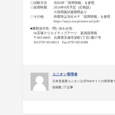
◇試験方法 当社HP「採用情報」を参照
◇採用時期 2024年9月予定（応相談）
※採用後試雇期間あり
◇その他 待遇等は当社ＨＰ「採用情報」を参照
https://saiyo.tca-pictures.net/job/
■書類送付先・問い合わせ先
㈱宝塚クリエイティブアーツ 楽員採用係
〒665-0845 兵庫県宝塚市栄町1丁目1番57号
Tel 0797-85-6813 Fax 0797-85-6399
ユニオン管理者
日本音楽家ユニオン公式Webサイトの管理者
投稿数:
27 記事