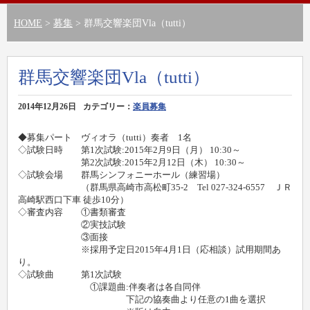
HOME
>
募集
> 群馬交響楽団Vla（tutti）
群馬交響楽団Vla（tutti）
2014年12月26日
カテゴリー：
楽員募集
◆募集パート ヴィオラ（tutti）奏者 1名
◇試験日時 第1次試験:2015年2月9日（月） 10:30～
第2次試験:2015年2月12日（木） 10:30～
◇試験会場 群馬シンフォニーホール（練習場）
（群馬県高崎市高松町35-2 Tel 027-324-6557 ＪＲ
高崎駅西口下車 徒歩10分）
◇審査内容 ①書類審査
②実技試験
③面接
※採用予定日2015年4月1日（応相談）試用期間あ
り。
◇試験曲 第1次試験
①課題曲:伴奏者は各自同伴
下記の協奏曲より任意の1曲を選択