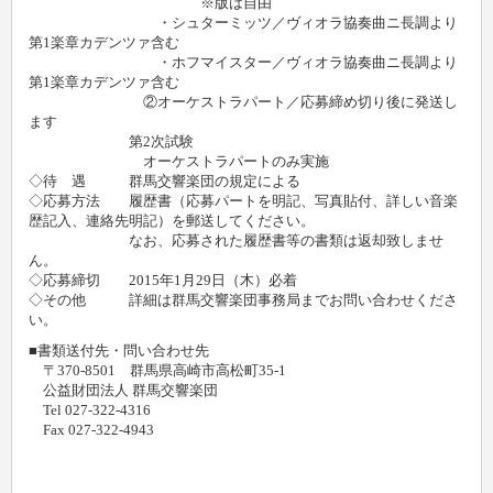
※版は自由
・シュターミッツ／ヴィオラ協奏曲ニ長調より
第1楽章カデンツァ含む
・ホフマイスター／ヴィオラ協奏曲ニ長調より
第1楽章カデンツァ含む
②オーケストラパート／応募締め切り後に発送し
ます
第2次試験
オーケストラパートのみ実施
◇待 遇 群馬交響楽団の規定による
◇応募方法 履歴書（応募パートを明記、写真貼付、詳しい音楽
歴記入、連絡先明記）を郵送してください。
なお、応募された履歴書等の書類は返却致しませ
ん。
◇応募締切 2015年1月29日（木）必着
◇その他 詳細は群馬交響楽団事務局までお問い合わせくださ
い。
■書類送付先・問い合わせ先
〒370-8501 群馬県高崎市高松町35-1
公益財団法人 群馬交響楽団
Tel 027-322-4316
Fax 027-322-4943