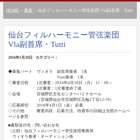
HOME
>
募集
> 仙台フィルハーモニー管弦楽団 Vla副首席・Tutti
仙台フィルハーモニー管弦楽団
Vla副首席・Tutti
2016年1月28日
カテゴリー：
◆募集パート ヴィオラ 副首席奏者 1名
Tutti奏者 1名
◇審査日程 1次審査：2016年4月18日（月） 11：00～
2次審査：1次審査終了後
◇会場 宮城野区文化センターパトナホール
（宮城県仙台市宮城野区五輪2丁目12-70）
◇応募締切 2016年4月1日（金） 必着
◇その他 審査内容、応募方法、待遇等の詳細は当団ホームペ
ージを参照
■書類送付先・問い合わせ先
（公財）仙台フィルハーモニー管弦楽団事務局
ヴィオラ奏者・オーディション係