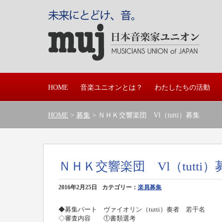
HOME
音楽ユニオンとは？
わたしたちの活動
HOME
>
募集
> ＮＨＫ交響楽団 Vl（tutti）募集
ＮＨＫ交響楽団 Vl（tutti）
2016年2月25日
カテゴリー：
楽員募集
◆募集パート ヴァイオリン（tutti）奏者 若干名
◇審査内容 ①書類選考