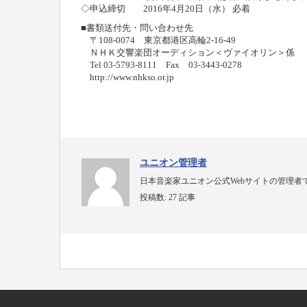
◇申込締切 2016年4月20日（水） 必着
■書類送付先・問い合わせ先
〒108-0074 東京都港区高輪2‐16‐49
ＮＨＫ交響楽団オーディション＜ヴァイオリン＞係
Tel 03‐5793‐8111 Fax 03‐3443‐0278
http://www.nhkso.or.jp
ユニオン管理者
日本音楽家ユニオン公式Webサイトの管理者
投稿数:
27 記事