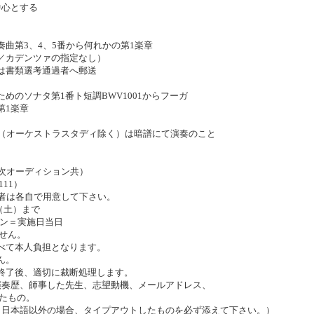
心とする
4、5番から何れかの第1楽章
ァの指定なし）
選考通過者へ郵送
第1番ト短調BWV1001からフーガ
1楽章
ストラスタディ除く）は暗譜にて演奏のこと
次オーディション共）
11）
者は各自で用意して下さい。
土）まで
実施日当日
せん。
本人負担となります。
ん。
、適切に裁断処理します。
奏歴、師事した先生、志望動機、メールアドレス、
もの。
以外の場合、タイプアウトしたものを必ず添えて下さい。）