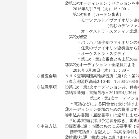
②第1次オーディション：セクションを中
2016年5月17日（火） 16：00～
第1次審査（カーテン審査）
・モーツァルト／ヴァイオリン協奏曲第3、
（含むカデンツァ／カデンツ
・オーケストラ・スタディ／楽譜は書類
第2次審査
・バッハ／無伴奏ヴァイオリンのためのソナタ
・任意のヴァイオリン協奏曲から第
・オーケストラ・スタディ
＊第1次・第2次審査とも上記の曲（オーケ
③第2次オーディション：全楽員による
2016年6月30日（木） 15：30～
◇審査会場 ＮＨＫ交響楽団高輪練習所（第1次・第2
（東京都港区高輪2‐16‐49 Tel 03-5793-81
◇注意事項 ①第1次・第2次オーディション共、伴奏
②結果通知：書類選考＝2016年4月30日（
第1次・第2次オーディション＝
＊電話などによる問合せは受け付けま
③オーディション参加のための費用はすべて
④申込み書類（履歴書等）は返却しませ
＊応募書類は採用予定者を除き、審査終了後
◇申込方法 ①履歴書1通：市販のものに必要事項（演
携帯電話含）を記入し、写真を添付した
②推薦状1通（書式は特に設けませんが、日本語