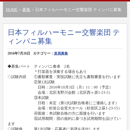
HOME
>
募集
> 日本フィルハーモニー交響楽団 ティンパニ募集
日本フィルハーモニー交響楽団 テ
ィンパニ募集
2016年7月26日
カテゴリー：
楽員募集
◆募集パート ティンパニ奏者 2名
＊打楽器を演奏する場合もあり
◇試験内容 ①書類審査：実技試験に先立ち書類審査を行います
②第1次試験
日時：2016年10月3日（月）11：00（予定）
会場：北区滝野川会館（北区西ヶ原1-23-3）
③本試験
日程：未定（第1次試験合格者にご連絡します）
会場：杉並公会堂大ホール（杉並区上荻1-23-15）
④面接：本試験合格の方に面接を行います
⑤試用期間：団の規約に基づき試用期間を設けてい
ます
◇試験曲 第1次試験：応募者に楽譜を送付します