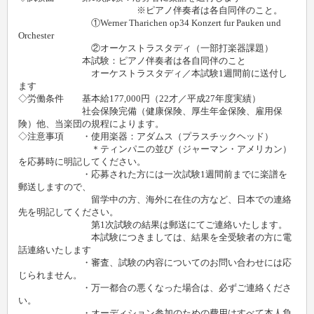
※ピアノ伴奏者は各自同伴のこと。
①Werner Tharichen op34 Konzert fur Pauken und
Orchester
②オーケストラスタディ（一部打楽器課題）
本試験：ピアノ伴奏者は各自同伴のこと
オーケストラスタディ／本試験1週間前に送付し
ます
◇労働条件 基本給177,000円（22才／平成27年度実績）
社会保険完備（健康保険、厚生年金保険、雇用保
険）他、当楽団の規程によります。
◇注意事項 ・使用楽器：アダムス（プラスチックヘッド）
＊ティンパニの並び（ジャーマン・アメリカン）
を応募時に明記してください。
・応募された方には一次試験1週間前までに楽譜を
郵送しますので、
留学中の方、海外に在住の方など、日本での連絡
先を明記してください。
第1次試験の結果は郵送にてご連絡いたします。
本試験につきましては、結果を全受験者の方に電
話連絡いたします
・審査、試験の内容についてのお問い合わせには応
じられません。
・万一都合の悪くなった場合は、必ずご連絡くださ
い。
・オーディション参加のための費用はすべて本人負