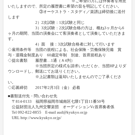
※ご希望の方には伴奏者を用意
いたしますので、所定の履歴書に希望の旨を明記してください。
③オーケストラ・スタディ／楽譜は締切後に送付
します
2）2次試験：1次試験と同じ
3）3次試験：2次試験合格の方は、概ね3ヶ月から6
ヶ月の期間、当団の演奏会にて客演奏者として演奏していただきま
す。
4）面 接：3次試験合格者に対して行います
◇雇用条件等 当団の規程による。社会保険・労働保険完備 賞
与・退職金制度あり 60歳定年制 別途、首席規程あり
◇提出書類 履歴書…1通（Ａ4判）
※当団所定の様式を請求いただくか、当団HPよりダ
ウンロードし、郵送にてお送りください。
※上記書類は返却いたしませんのでご了承くださ
い。
◇応募締切 2017年2月3日（金） 必着
■書類送付先・問い合わせ先
〒814-0133 福岡県福岡市城南区七隈1丁目11番50号
公益財団法人九州交響楽団 オーディションVc首席奏者係
Tel 092-822-8855 E-mail aud@kyukyo.or.jp
URL http://www.kyukyo.or.jp/