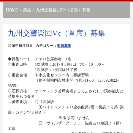
HOME
>
募集
> 九州交響楽団Vc（首席）募集
九州交響楽団Vc（首席）募集
2016年10月25日
カテゴリー：
楽員募集
◆募集パート チェロ首席奏者 1名
◇審査日時 1次試験：2017年3月8日（水） 10：30～
2次試験：1次試験終了後
◇審査会場 末永文化センター内九響練習場
（福岡県福岡市城南区七隈1-11-50 Tel 092-822-
8855）
◇応募資格 オーケストラ首席奏者としてふさわしい演奏能力と
品格をもつ奏者
◇審査要項 1）1次試験
①ハイドン／チェロ協奏曲第2番ニ長調より第1楽
章＜カデンツァ付き＞
※版は問いません
②ドヴォルザーク／チェロ協奏曲ロ短調より第1
楽章