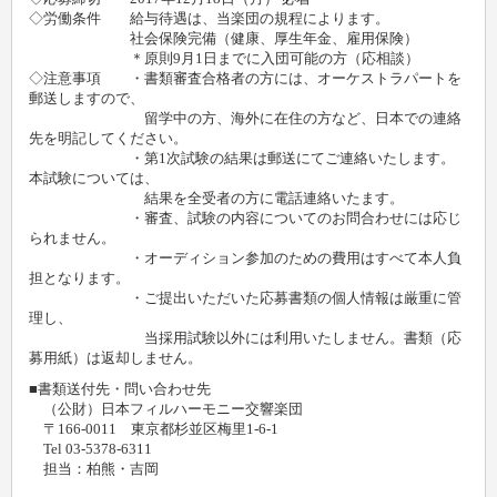
◇労働条件 給与待遇は、当楽団の規程によります。
社会保険完備（健康、厚生年金、雇用保険）
＊原則9月1日までに入団可能の方（応相談）
◇注意事項 ・書類審査合格者の方には、オーケストラパートを
郵送しますので、
留学中の方、海外に在住の方など、日本での連絡
先を明記してください。
・第1次試験の結果は郵送にてご連絡いたします。
本試験については、
結果を全受者の方に電話連絡いたます。
・審査、試験の内容についてのお問合わせには応じ
られません。
・オーディション参加のための費用はすべて本人負
担となります。
・ご提出いただいた応募書類の個人情報は厳重に管
理し、
当採用試験以外には利用いたしません。書類（応
募用紙）は返却しません。
■書類送付先・問い合わせ先
（公財）日本フィルハーモニー交響楽団
〒166-0011 東京都杉並区梅里1-6-1
Tel 03-5378-6311
担当：柏熊・吉岡