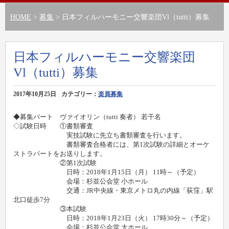
HOME
>
募集
> 日本フィルハーモニー交響楽団Vl（tutti）募集
日本フィルハーモニー交響楽団
Vl（tutti）募集
2017年10月25日
カテゴリー：
楽員募集
◆募集パート ヴァイオリン（tutti 奏者） 若干名
◇試験日時 ①書類審査
実技試験に先立ち書類審査を行います。
書類審査合格者には、第1次試験の詳細とオーケ
ストラパートをお送りします。
②第1次試験
日時：2018年1月15日（月） 11時～（予定）
会場：杉並公会堂 小ホール
交通：JR中央線・東京メトロ丸の内線「荻窪」駅
北口徒歩7分
③本試験
日時：2018年1月23日（火） 17時30分～（予定）
会場：杉並公会堂 大ホール