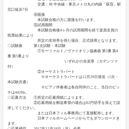
交通：JR 中央線・東京メトロ丸の内線「荻窪」駅
北口徒歩7分
④面接
本試験合格の方に面接を行います。
⑤試用期間
本試験合格後4ヶ月の試用期間を経て楽員全員の
投票結果により
所定の支持率を得た場合、正式採用となります。
◇試験曲 第1次試験・本試験
①モーツァルト／ヴァイオリン協奏曲 第3番 第4
番 第5番より
いずれかの全楽章 （カデンツァ
付）
②オーケストラパート
※オーケストラパートは12月29日発送（1次・
本試験共通）
※ピアノ伴奏者は各自同伴のこと。当日のピッ
チは442Hz。
◇応募方法 ①所定の応募用紙によります。
②応募用紙を郵送希望の場合は82円切手を添えて請
求してください。
または日本フィル事務局にて直接配布します。
日本フィルホームページからでもダウンロードき
ます。
◇応募締切 2017年12月18日（月） 必着