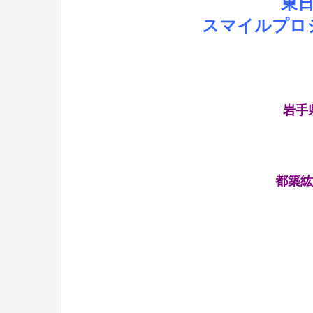
東
スマイルプロジ
岩手
都築紘